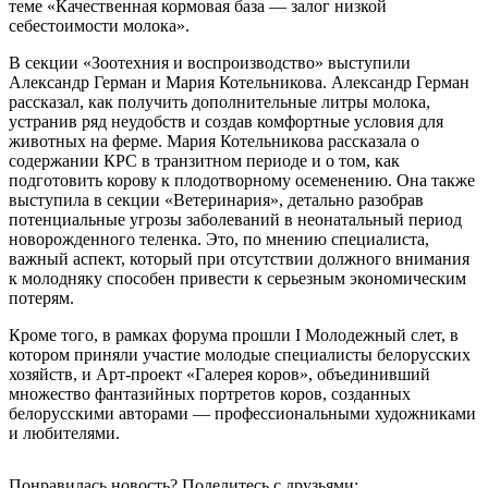
теме «Качественная кормовая база — залог низкой
себестоимости молока».
В секции «Зоотехния и воспроизводство» выступили
Александр Герман и Мария Котельникова. Александр Герман
рассказал, как получить дополнительные литры молока,
устранив ряд неудобств и создав комфортные условия для
животных на ферме. Мария Котельникова рассказала о
содержании КРС в транзитном периоде и о том, как
подготовить корову к плодотворному осеменению. Она также
выступила в секции «Ветеринария», детально разобрав
потенциальные угрозы заболеваний в неонатальный период
новорожденного теленка. Это, по мнению специалиста,
важный аспект, который при отсутствии должного внимания
к молодняку способен привести к серьезным экономическим
потерям.
Кроме того, в рамках форума прошли I Молодежный слет, в
котором приняли участие молодые специалисты белорусских
хозяйств, и Арт-проект «Галерея коров», объединивший
множество фантазийных портретов коров, созданных
белорусскими авторами — профессиональными художниками
и любителями.
Понравилась новость? Поделитесь с друзьями: