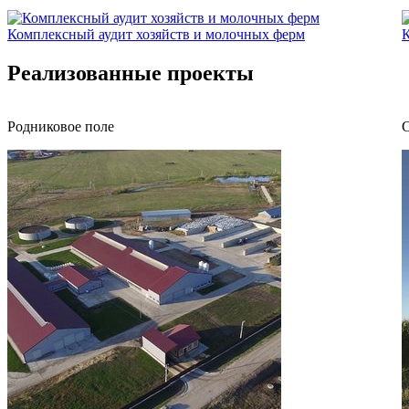
Комплексный аудит хозяйств и молочных ферм
Реализованные проекты
Родниковое поле
С