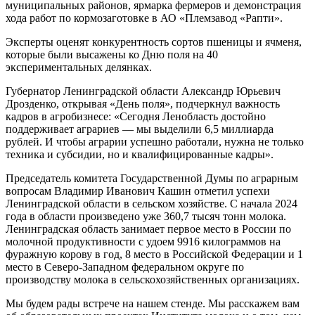
муниципальных районов, ярмарка фермеров и демонстрация
хода работ по кормозаготовке в АО «Племзавод «Рапти».
Эксперты оценят конкурентность сортов пшеницы и ячменя,
которые были высажены ко Дню поля на 40
экспериментальных делянках.
Губернатор Ленинградской области Александр Юрьевич
Дрозденко, открывая «День поля», подчеркнул важность
кадров в агробизнесе: «Сегодня Ленобласть достойно
поддерживает аграриев — мы выделили 6,5 миллиарда
рублей. И чтобы аграрии успешно работали, нужна не только
техника и субсидии, но и квалифицированные кадры».
Председатель комитета Государственной Думы по аграрным
вопросам Владимир Иванович Кашин отметил успехи
Ленинградской области в сельском хозяйстве. С начала 2024
года в области произведено уже 360,7 тысяч тонн молока.
Ленинградская область занимает первое место в России по
молочной продуктивности с удоем 9916 килограммов на
фуражную корову в год, 8 место в Российской Федерации и 1
место в Северо-Западном федеральном округе по
производству молока в сельскохозяйственных организациях.
Мы будем рады встрече на нашем стенде. Мы расскажем вам