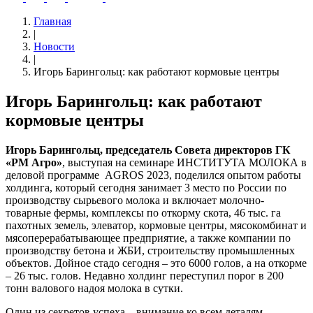
Главная
|
Новости
|
Игорь Барингольц: как работают кормовые центры
Игорь Барингольц: как работают
кормовые центры
Игорь Барингольц, председатель Совета директоров ГК
«РМ Агро»
, выступая на семинаре ИНСТИТУТА МОЛОКА в
деловой программе AGROS 2023, поделился опытом работы
холдинга, который сегодня занимает 3 место по России по
производству сырьевого молока и включает молочно-
товарные фермы, комплексы по откорму скота, 46 тыс. га
пахотных земель, элеватор, кормовые центры, мясокомбинат и
мясоперерабатывающее предприятие, а также компании по
производству бетона и ЖБИ, строительству промышленных
объектов. Дойное стадо сегодня – это 6000 голов, а на откорме
– 26 тыс. голов. Недавно холдинг переступил порог в 200
тонн валового надоя молока в сутки.
Один из секретов успеха – внимание ко всем деталям