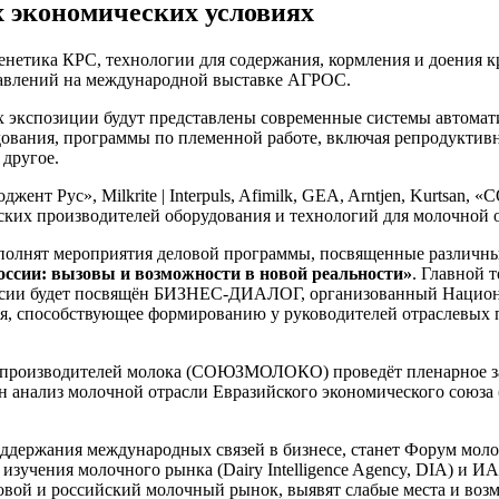
х экономических условиях
енетика КРС, технологии для содержания, кормления и доения кр
равлений на международной выставке АГРОС.
ах экспозиции будут представлены современные системы автомат
дования, программы по племенной работе, включая репродуктив
 другое.
ент Рус», Milkrite | Interpuls, Afimilk, GEA, Arntjen, Kurtsan
йских производителей оборудования и технологий для молочной 
полнят мероприятия деловой программы, посвященные различны
ссии: вызовы и возможности в новой реальности»
. Главной 
оссии будет посвящён БИЗНЕС-ДИАЛОГ, организованный Нацио
ия, способствующее формированию у руководителей отраслевых
 производителей молока (СОЮЗМОЛОКО) проведёт пленарное за
лен анализ молочной отрасли Евразийского экономического союз
ддержания международных связей в бизнесе, станет Форум мол
р изучения молочного рынка (Dairy Intelligence Agency, DIA) и 
ровой и российский молочный рынок, выявят слабые места и воз