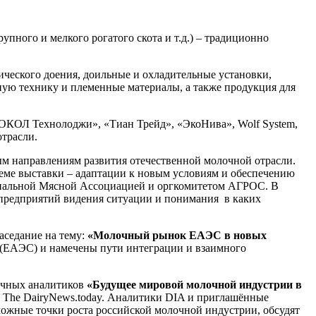
упного и мелкого рогатого скота и т.д.) – традиционно
ического доения, доильные и охладительные установки,
ную технику и племенные материалы, а также продукция для
, «СОКОЛ Технолоджи», «Тиан Трейд», «ЭкоНива», Wolf System,
отрасли.
м направлениям развития отечественной молочной отрасли.
теме выставки – адаптации к новым условиям и обеспечению
нальной Мясной Ассоциацией и оргкомитетом АГРОС. В
 предприятий видения ситуации и понимания в каких
седание на тему:
«Молочный рынок ЕАЭС в новых
а (ЕАЭС) и намечены пути интеграции и взаимного
очных аналитиков
«Будущее мировой молочной индустрии в
ИА The DairyNews.today. Аналитики DIA и приглашённые
можные точки роста российской молочной индустрии, обсудят