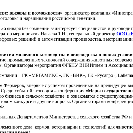
тве: вызовы и возможности»
, организатор компания «Иннопра
оголовья и наращивания российской генетики.
»
26 января без сомнений заинтересует специалистов и руководи
ратор мероприятия Нагаева Т.Н., генеральный директор
ООО «И
цифровых решений и автоматизации производства, выстраивании 
вития молочного козоводства и овцеводства в новых услов
итие промышленных технологий содержания животных; современ
ых. Организаторы мероприятия ФГБНУ ВНИИплем и Ассоциация
омпании – ГК «МЕГАМИКС», ГК «ВИК», ГК «Русагро», Lallemand 
 Фермеров, впервые с успехом проведённый на предыдущей выст
. Среди событий этого дня – конференция
«Меры государственн
ию бизнеса в сельском хозяйстве, и ознакомятся с существующи
рантовом конкурсе и другие вопросы. Организаторами конферен
РФ.
ильных Департаментов Министерства сельского хозяйства РФ и
еменного дела, кормов, ветеринарии и технологий для животно
трасли время!