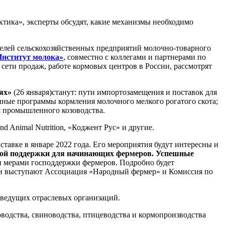
ктика», эксперты обсудят, какие механизмы необходимо
телей сельскохозяйственных предприятий молочно-товарного
нститут молока»
, совместно с коллегами и партнерами по
сети продаж, работе кормовых центров в России, рассмотрят
иях»
(26 января)станут: пути импортозамещения и поставок для
ные программы кормления молочного мелкого рогатого скота;
 промышленного козоводства.
Animal Nutrition, «Коджент Рус» и другие.
авке в январе 2022 года. Его мероприятия будут интересны и
ой поддержки для начинающих фермеров. Успешные
ми мерами господдержки фермеров. Подробно будет
ции выступают Ассоциация «Народный фермер» и Комиссия по
 ведущих отраслевых организаций.
водства, свиноводства, птицеводства и кормопроизводства