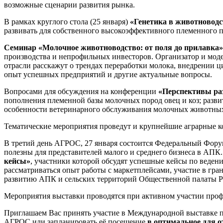
возможные сценарии развития рынка.
В рамках круглого стола (25 января)
«Генетика в животноводс
развивать для собственного высокоэффективного племенного п
Семинар «Молочное животноводство: от поля до прилавка
производства и непрофильных инвесторов. Организатор и моде
отрасли расскажут о трендах переработки молока, внедрении 
опыт успешных предприятий и другие актуальные вопросы.
Вопросами для обсуждения на конференции
«Перспективы раз
пополнения племенной базы молочных пород овец и коз; разв
особенности ветеринарного обслуживания молочных животн
Тематические мероприятия проведут и крупнейшие аграрные к
В третий день АГРОС, 27 января состоится Федеральный Форум
полезны для представителей малого и среднего бизнеса в АПК
кейсы»
, участники которой обсудят успешные кейсы по веден
рассматриваться опыт работы с маркетплейсами, участие в г
развитию АПК и сельских территорий Общественной палаты 
Мероприятия выставки проводятся при активном участии проф
Приглашаем Вас принять участие в Международной выставке пл
АГРОС или запланировать её посещение
в оптимальное для о