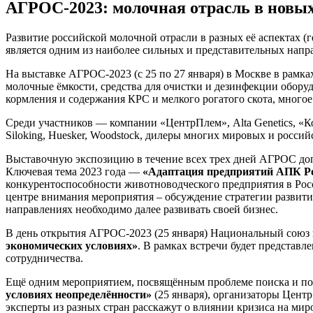
АГРОС-2023: молочная отрасль в новы
Развитие российской молочной отрасли в разных её аспектах (г
является одним из наиболее сильных и представительных нап
На выставке АГРОС-2023 (с 25 по 27 января) в Москве в рамк
молочные ёмкости, средства для очистки и дезинфекции обору
кормления и содержания КРС и мелкого рогатого скота, многое
Среди участников — компании «ЦентрПлем», Alta Genetics, «Кодж
Siloking, Huesker, Woodstock, дилеры многих мировых и росси
Выставочную экспозицию в течение всех трех дней АГРОС до
Ключевая тема 2023 года —
«Адаптация предприятий АПК Ро
конкурентоспособности животноводческого предприятия в Р
центре внимания мероприятия – обсуждение стратегии развит
направлениях необходимо далее развивать своей бизнес.
В день открытия АГРОС-2023 (25 января) Национальный союз
экономических условиях»
. В рамках встречи будет представ
сотрудничества.
Ещё одним мероприятием, посвящённым проблеме поиска и по
условиях неопределённости»
(25 января), организаторы Цент
эксперты из разных стран расскажут о влиянии кризиса на ми